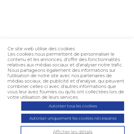
LOGISTIQUE URBAINE
LIVRAISON URBAINE
MÉDIAS ET ÉVÈNEMENTIEL
HABILITATION & CERTIFICATION
RÉSEAU & CONTACT
MENTIONS LÉGALES
POLITIQUE DE CONFIDENTIALITÉ
Ce site web utilise des cookies
Les cookies nous permettent de personnaliser le
contenu et les annonces, d'offrir des fonctionnalités
Changer de langue
relatives aux médias sociaux et d'analyser notre trafic.
Nous partageons également des informations sur
l'utilisation de notre site avec nos partenaires de
médias sociaux, de publicité et d'analyse, qui peuvent
combiner celles-ci avec d'autres informations que
vous leur avez fournies ou qu'ils ont collectées lors de
votre utilisation de leurs services.
© 2020 Citylog. Tous droits réservés.
Autoriser tous les cookies
Mentions légales
&
Politique de
Autoriser uniquement les cookies nécessaires
confidentialité
| Site réalisé par
Picta Pica
Web
Afficher les détails